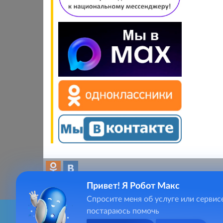
Привет! Я Робот Макс
Спросите меня об услуге или сервис
постараюсь помочь
Для качественного предоставления услуг, сайт kolchugino
Главная
kolc