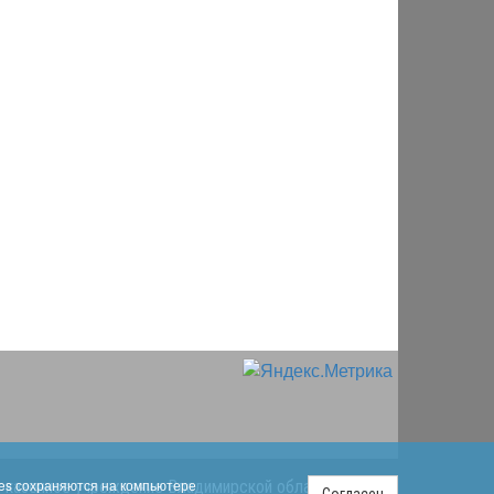
ies сохраняются на компьютере
е казенное учреждение Владимирской области