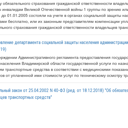
у обязательного страхования гражданской ответственности владел
 инвалидам Великой Отечественной войны 1 группы по зрению или
 до 01.01.2005 состояли на учете в органах социальной защиты 
ами бесплатно, или их законным представителям компенсации упл
льного страхования гражданской ответственности владельцев тран
вление департамента социальной защиты населения администрации 
019)
ерждении Административного регламента предоставления госуда
населения Владимирской области государственной услуги по назн
 транспортные средства в соответствии с медицинскими показан
ов от уплаченной ими стоимости услуг по техническому осмотру тр
ьный закон от 25.04.2002 N 40-ФЗ (ред. от 18.12.2018) "Об обязат
цев транспортных средств"