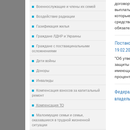
договор
Военнослужащие и члены их семей
выплаты
которые
Воздействие радиации
средств
Газификация жилья
обязате
Граждане ЛДНР и Украины
Постано
Граждане с поствакцинальными
19.02.2
осложнениями
"Об утв
Дети войны
защиты 
имеющим
Доноры
процент
Инвалиды
Компенсация взносов за капитальный
Федерал
ремонт
владель
Компенсация ТО
Малоимущие семьи и семьи,
оказавшиеся в трудной жизненной
ситуации