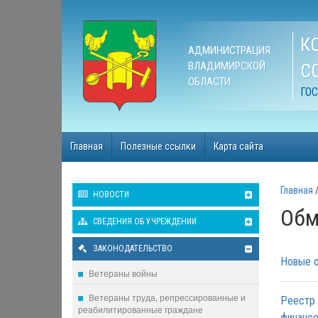
К
АДМИНИСТРАЦИЯ
ВЛАДИМИРСКОЙ
С
ОБЛАСТИ
ГО
Главная
Полезные ссылки
Карта сайта
Главная
НОВОСТИ
Обм
СВЕДЕНИЯ ОБ УЧРЕЖДЕНИИ
ЗАКОНОДАТЕЛЬСТВО
Новые о
Ветераны войны
Ветераны труда, репрессированные и
Реестр 
реабилитированные граждане
финансо