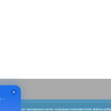
е —
.social33.ru собирает метаданные вновь зашедших пользователей. Файлы cook
Copyright © Государственно
h_kszn@social.gov33.ru