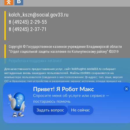
kolch_kszn@social.gov33.ru
8 (49245) 2-29-55
8 (49245) 2-37-71
Copyright © Государственное казенное учреждение Владимирской области
"Отдел социальной защиты населения по Кольчугинскому району" ©2019
Разработка и поддержка:
net-
b
ran
d
Для качественного предоставления услуг, сайт kolchugino.social33.ru собирает
метаданные вновь зашедших пользователей. Файлы cookies сохраняются на
компьютере пользователя (сведения о местоположении; ip-адрес; тип, язык, версия
ОС и браузера; тип устройства и разрешение экрана; источник, откуда пришел на
сайт пользователь; какие страницы открывает). Собранная информация
Привет! Я Робот Макс
используется для обработки статистических данных использования сайта
посредством интернет-сервисов LiveInternet, Яндекс.Метрика, Hotlog). Нажимая
Спросите меня об услуге или сервисе —
кнопку «СОГЛАСЕН», Вы подтверждаете то, что Вы проинформированы о сборе
метаданных на нашем сайте. Если вы не хотите, чтобы эти данные
постараюсь помочь
обрабатывались, то должны покинуть сайт. Отключить cookies можно в настройках
браузера
Задать вопрос
Не сейчас
Согласен