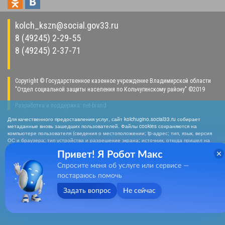
kolch_kszn@social.gov33.ru
8 (49245) 2-29-55
8 (49245) 2-37-71
Copyright © Государственное казенное учреждение Владимирской области
"Отдел социальной защиты населения по Кольчугинскому району" ©2019
Разработка и поддержка:
net-
b
ran
d
Для качественного предоставления услуг, сайт kolchugino.social33.ru собирает
метаданные вновь зашедших пользователей. Файлы cookies сохраняются на
компьютере пользователя (сведения о местоположении; ip-адрес; тип, язык, версия
ОС и браузера; тип устройства и разрешение экрана; источник, откуда пришел на
сайт пользователь; какие страницы открывает). Собранная информация
Привет! Я Робот Макс
используется для обработки статистических данных использования сайта
посредством интернет-сервисов LiveInternet, Яндекс.Метрика, Hotlog). Нажимая
Спросите меня об услуге или сервисе —
кнопку «СОГЛАСЕН», Вы подтверждаете то, что Вы проинформированы о сборе
метаданных на нашем сайте. Если вы не хотите, чтобы эти данные
постараюсь помочь
обрабатывались, то должны покинуть сайт. Отключить cookies можно в настройках
браузера
Задать вопрос
Не сейчас
Согласен